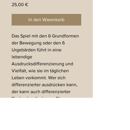
Preis
25,00 €
In den Warenkorb
Das Spiel mit den 6 Grundformen
der Bewegung oder den 6
Urgebärden führt in eine
lebendige
Ausdrucksdifferenzierung und
Vielfalt, wie sie im täglichen
Leben vorkommt. Wer sich
differenzierter ausdrücken kann,
der kann auch differenzierter
Eindruck aufnehmen. Dies
erweitert unsere Fähigkeit in
Beziehung zu sein. Das Buch ist
gedacht als Einführung in
„Gebärdendurchgänge“ und damit